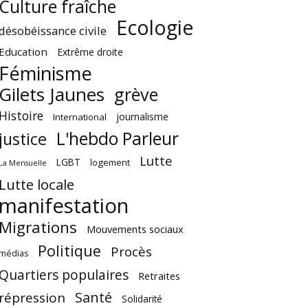
Culture fraîche
Ecologie
désobéissance civile
Education
Extrême droite
Féminisme
Gilets Jaunes
grève
Histoire
journalisme
International
L'hebdo Parleur
justice
Lutte
LGBT
logement
La Mensuelle
Lutte locale
manifestation
Migrations
Mouvements sociaux
Politique
Procès
médias
Quartiers populaires
Retraites
Santé
répression
Solidarité