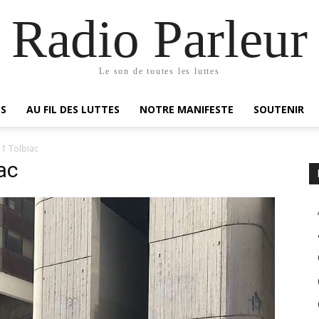
Radio Parleur
Le son de toutes les luttes
ES
AU FIL DES LUTTES
NOTRE MANIFESTE
SOUTENIR
 1 Tolbiac
iac