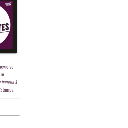
nèvre se
que
n homme à
a Stampa.