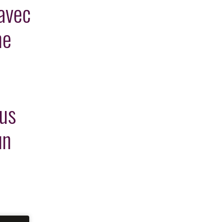
 avec
ne
ous
un