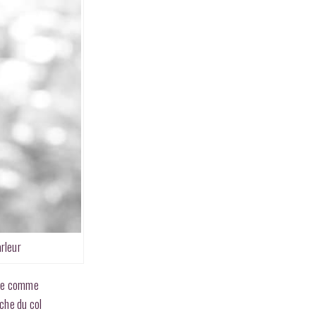
rleur
ille comme
oche du col