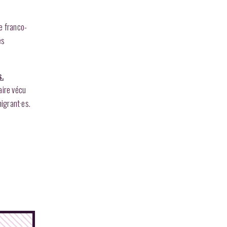
e franco-
es
s.
aire vécu
migrant·es.