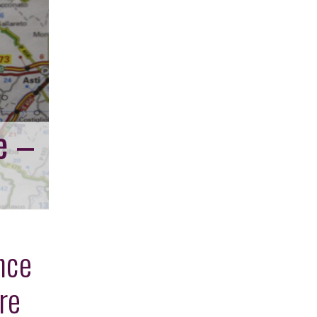
e –
ance
ère