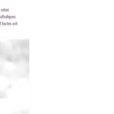
, selon
catholiques
t toutes ont