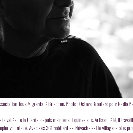
ssociation Tous Migrants, à Briançon. Photo : Octave Broutard pour Radio Pa
 la vallée de la Clarée, depuis maintenant quinze ans. Artisan l’été, il trava
pier volontaire. Avec ses 361 habitant·es, Névache est le village le plus pr