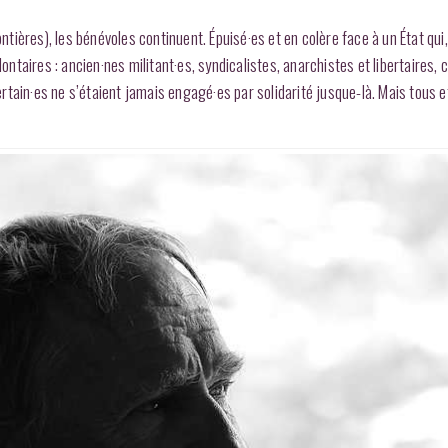
ontières), les bénévoles continuent. Épuisé·es et en colère face à un État qui
lontaires : ancien·nes militant·es, syndicalistes, anarchistes et libertaires, 
Certain·es ne s’étaient jamais engagé·es par solidarité jusque-là. Mais tous e