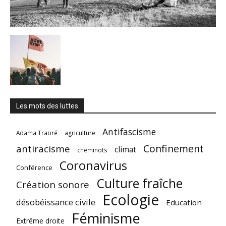
Les mots des luttes
Antifascisme
Adama Traoré
agriculture
Confinement
antiracisme
climat
cheminots
Coronavirus
Conférence
Culture fraîche
Création sonore
Ecologie
désobéissance civile
Education
Féminisme
Extrême droite