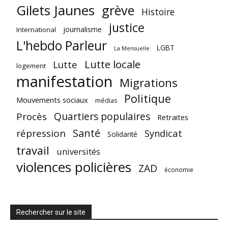
Gilets Jaunes
grève
Histoire
justice
journalisme
International
L'hebdo Parleur
LGBT
La Mensuelle
Lutte locale
Lutte
logement
manifestation
Migrations
Politique
Mouvements sociaux
médias
Quartiers populaires
Procès
Retraites
Santé
répression
Syndicat
Solidarité
travail
universités
violences policières
ZAD
économie
Rechercher sur le site