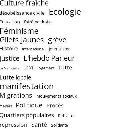
Culture fraîche
Ecologie
désobéissance civile
Education
Extrême droite
Féminisme
Gilets Jaunes
grève
Histoire
journalisme
International
L'hebdo Parleur
justice
Lutte
LGBT
logement
La Mensuelle
Lutte locale
manifestation
Migrations
Mouvements sociaux
Politique
Procès
médias
Quartiers populaires
Retraites
Santé
répression
Solidarité