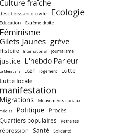
Culture fraîche
Ecologie
désobéissance civile
Education
Extrême droite
Féminisme
Gilets Jaunes
grève
Histoire
journalisme
International
L'hebdo Parleur
justice
Lutte
LGBT
logement
La Mensuelle
Lutte locale
manifestation
Migrations
Mouvements sociaux
Politique
Procès
médias
Quartiers populaires
Retraites
Santé
répression
Solidarité