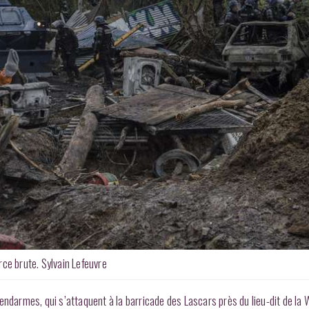
rce brute. Sylvain Lefeuvre
endarmes, qui s’attaquent à la barricade des Lascars près du lieu-dit de la 