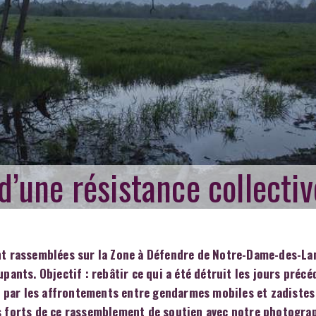
 d’une résistance collectiv
ont rassemblées sur la Zone à Défendre de Notre-Dame-des-La
pants. Objectif : rebâtir ce qui a été détruit les jours précé
 par les affrontements entre gendarmes mobiles et zadistes
ps forts de ce rassemblement de soutien avec notre photogra