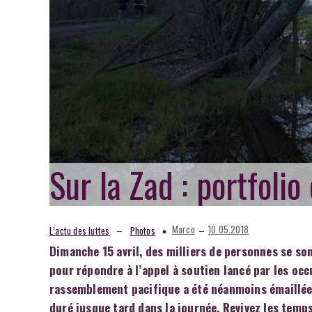
Sur la Zad : portfolio
–
–
Marco
10.05.2018
L’actu des luttes
Photos
Dimanche 15 avril, des milliers de personnes se s
pour répondre à l’appel à soutien lancé par les occu
rassemblement pacifique a été néanmoins émaillée
duré jusque tard dans la journée. Revivez les tem