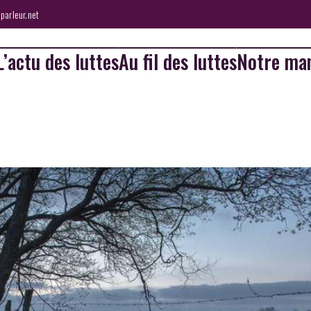
parleur.net
L’actu des luttes
Au fil des luttes
Notre man