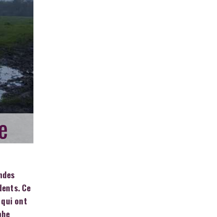
e
ndes
dents. Ce
 qui ont
phe