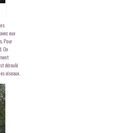
les
 avec eux
s. Pour
d. On
ement
est déroulé
des oiseaux.