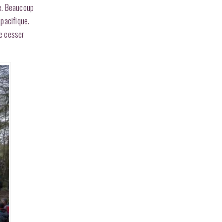
ie. Beaucoup
pacifique.
de cesser