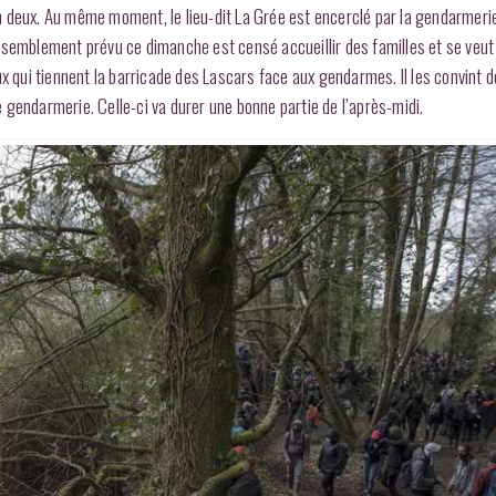
n deux. Au même moment, le lieu-dit La Grée est encerclé par la gendarmer
ssemblement prévu ce dimanche est censé accueillir des familles et se veut 
ux qui tiennent la barricade des Lascars face aux gendarmes. ll les convint 
de gendarmerie. Celle-ci va durer une bonne partie de l’après-midi.