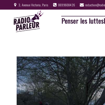
3, Avenue Victoria, Paris
0699608426
redaction@radio
Penser les luttes