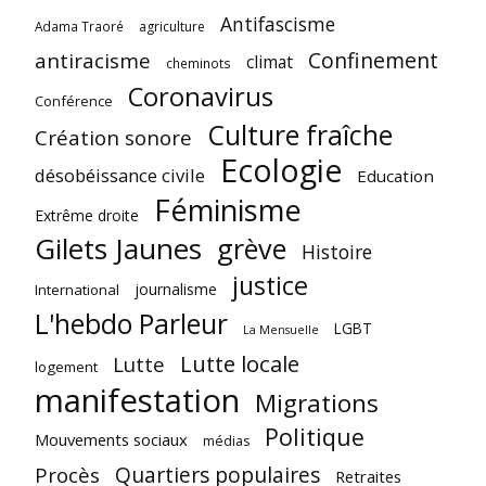
Antifascisme
Adama Traoré
agriculture
Confinement
antiracisme
climat
cheminots
Coronavirus
Conférence
Culture fraîche
Création sonore
Ecologie
désobéissance civile
Education
Féminisme
Extrême droite
Gilets Jaunes
grève
Histoire
justice
journalisme
International
L'hebdo Parleur
LGBT
La Mensuelle
Lutte locale
Lutte
logement
manifestation
Migrations
Politique
Mouvements sociaux
médias
Quartiers populaires
Procès
Retraites