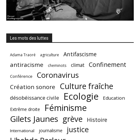
Les mots des luttes
Antifascisme
Adama Traoré
agriculture
Confinement
antiracisme
climat
cheminots
Coronavirus
Conférence
Culture fraîche
Création sonore
Ecologie
désobéissance civile
Education
Féminisme
Extrême droite
Gilets Jaunes
grève
Histoire
justice
journalisme
International