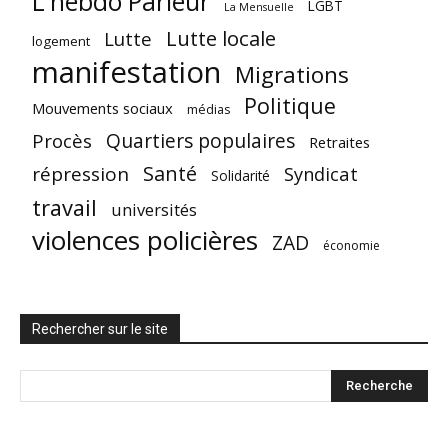
L'hebdo Parleur
LGBT
La Mensuelle
Lutte locale
Lutte
logement
manifestation
Migrations
Politique
Mouvements sociaux
médias
Quartiers populaires
Procès
Retraites
Santé
répression
Syndicat
Solidarité
travail
universités
violences policières
ZAD
économie
Rechercher sur le site