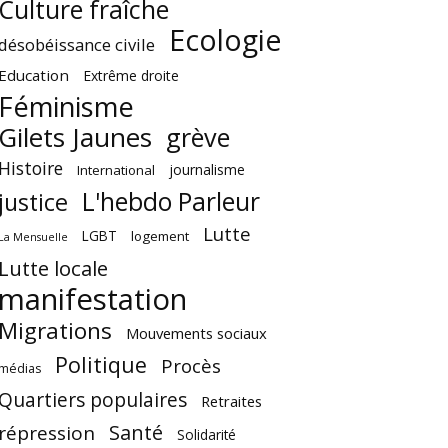
Culture fraîche
Ecologie
désobéissance civile
Education
Extrême droite
Féminisme
Gilets Jaunes
grève
Histoire
journalisme
International
L'hebdo Parleur
justice
Lutte
LGBT
logement
La Mensuelle
Lutte locale
manifestation
Migrations
Mouvements sociaux
Politique
Procès
médias
Quartiers populaires
Retraites
Santé
répression
Solidarité