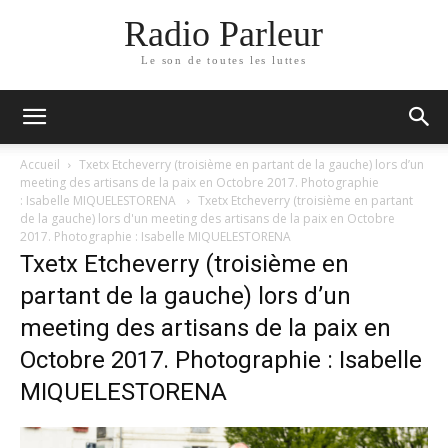
Radio Parleur
Le son de toutes les luttes
Accueil
Txetx Etcheverry (troisième en partant de la gauche) lors d’un
meeting des artisans de la paix en Octobre 2017. Photographie
: Isabelle MIQUELESTORENA
Txetx Etcheverry (troisième en partant
de la gauche) lors d'un meeting des artisans de la paix en Octobre
2017. Photographie : Isabelle MIQUELESTORENA
Txetx Etcheverry (troisième en
partant de la gauche) lors d’un
meeting des artisans de la paix en
Octobre 2017. Photographie : Isabelle
MIQUELESTORENA