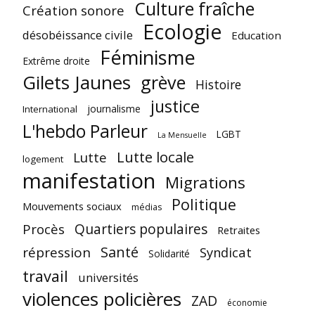
Culture fraîche
Création sonore
Ecologie
désobéissance civile
Education
Féminisme
Extrême droite
Gilets Jaunes
grève
Histoire
justice
journalisme
International
L'hebdo Parleur
LGBT
La Mensuelle
Lutte locale
Lutte
logement
manifestation
Migrations
Politique
Mouvements sociaux
médias
Quartiers populaires
Procès
Retraites
Santé
répression
Syndicat
Solidarité
travail
universités
violences policières
ZAD
économie