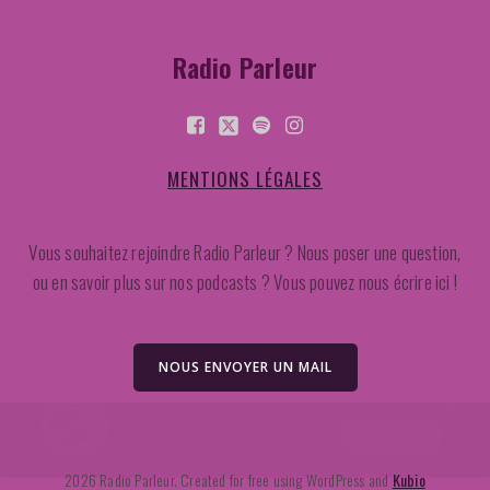
Radio Parleur
MENTIONS LÉGALES
Vous souhaitez rejoindre Radio Parleur ? Nous poser une question,
ou en savoir plus sur nos podcasts ? Vous pouvez nous écrire ici !
NOUS ENVOYER UN MAIL
Radio Parleur est un média
indépendant
FAIRE UN DON
2026 Radio Parleur. Created for free using WordPress and
Kubio
Radio Parleur est un réseau de