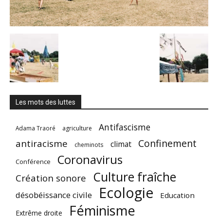
Les mots des luttes
Antifascisme
Adama Traoré
agriculture
Confinement
antiracisme
climat
cheminots
Coronavirus
Conférence
Culture fraîche
Création sonore
Ecologie
désobéissance civile
Education
Féminisme
Extrême droite