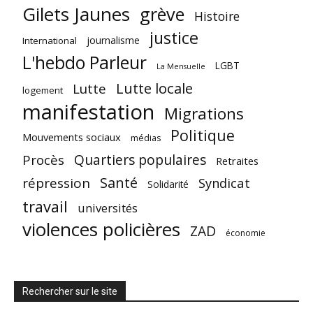
Gilets Jaunes
grève
Histoire
justice
journalisme
International
L'hebdo Parleur
LGBT
La Mensuelle
Lutte locale
Lutte
logement
manifestation
Migrations
Politique
Mouvements sociaux
médias
Quartiers populaires
Procès
Retraites
Santé
répression
Syndicat
Solidarité
travail
universités
violences policières
ZAD
économie
Rechercher sur le site