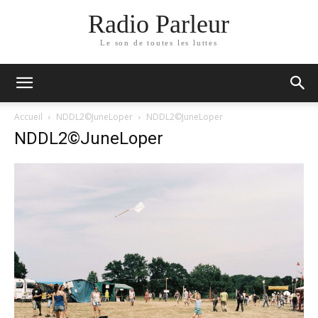
Radio Parleur
Le son de toutes les luttes
Accueil
NDDL2©JuneLoper
NDDL2©JuneLoper
NDDL2©JuneLoper