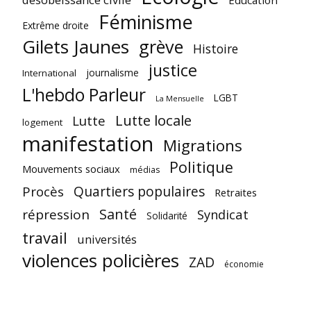
Féminisme
Extrême droite
Gilets Jaunes
grève
Histoire
justice
journalisme
International
L'hebdo Parleur
LGBT
La Mensuelle
Lutte locale
Lutte
logement
manifestation
Migrations
Politique
Mouvements sociaux
médias
Quartiers populaires
Procès
Retraites
Santé
répression
Syndicat
Solidarité
travail
universités
violences policières
ZAD
économie