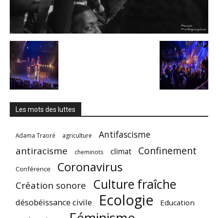
Les mots des luttes
Antifascisme
Adama Traoré
agriculture
Confinement
antiracisme
climat
cheminots
Coronavirus
Conférence
Culture fraîche
Création sonore
Ecologie
désobéissance civile
Education
Féminisme