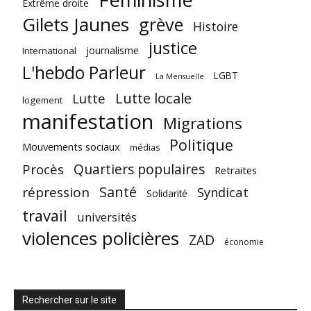
Extrême droite
Gilets Jaunes
grève
Histoire
justice
journalisme
International
L'hebdo Parleur
LGBT
La Mensuelle
Lutte locale
Lutte
logement
manifestation
Migrations
Politique
Mouvements sociaux
médias
Quartiers populaires
Procès
Retraites
Santé
répression
Syndicat
Solidarité
travail
universités
violences policières
ZAD
économie
Rechercher sur le site