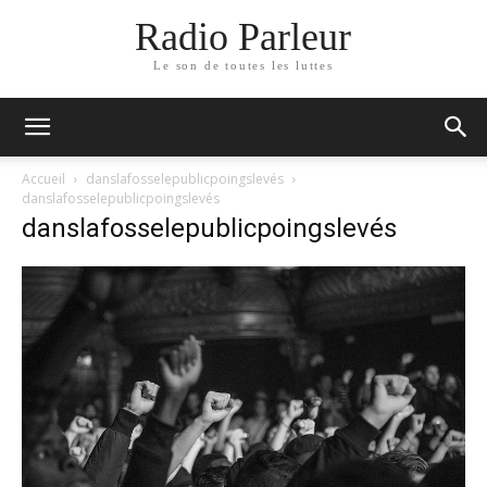
Radio Parleur
Le son de toutes les luttes
Accueil
danslafosselepublicpoingslevés
danslafosselepublicpoingslevés
danslafosselepublicpoingslevés