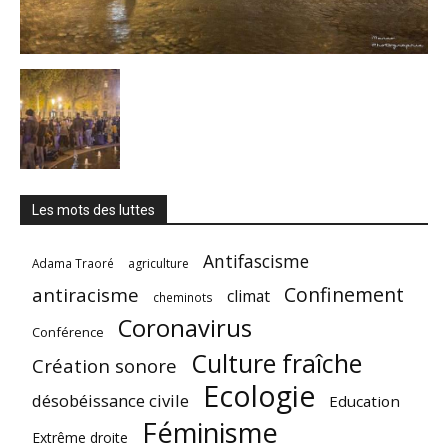
Les mots des luttes
Antifascisme
Adama Traoré
agriculture
Confinement
antiracisme
climat
cheminots
Coronavirus
Conférence
Culture fraîche
Création sonore
Ecologie
désobéissance civile
Education
Féminisme
Extrême droite