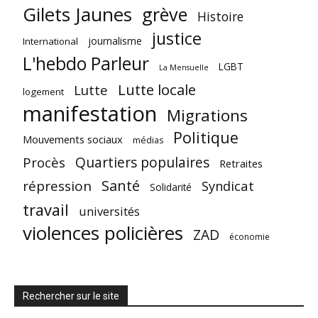
Gilets Jaunes
grève
Histoire
justice
journalisme
International
L'hebdo Parleur
LGBT
La Mensuelle
Lutte locale
Lutte
logement
manifestation
Migrations
Politique
Mouvements sociaux
médias
Quartiers populaires
Procès
Retraites
Santé
répression
Syndicat
Solidarité
travail
universités
violences policières
ZAD
économie
Rechercher sur le site