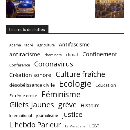
Les mots des luttes
Antifascisme
Adama Traoré
agriculture
Confinement
antiracisme
climat
cheminots
Coronavirus
Conférence
Culture fraîche
Création sonore
Ecologie
désobéissance civile
Education
Féminisme
Extrême droite
Gilets Jaunes
grève
Histoire
justice
journalisme
International
L'hebdo Parleur
LGBT
La Mensuelle