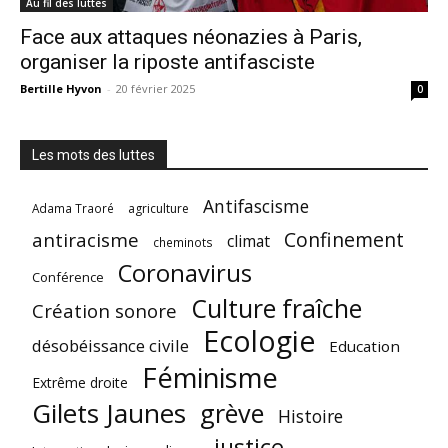
Au fil des luttes
Face aux attaques néonazies à Paris,
organiser la riposte antifasciste
Bertille Hyvon
-
20 février 2025
0
Les mots des luttes
Antifascisme
Adama Traoré
agriculture
Confinement
antiracisme
climat
cheminots
Coronavirus
Conférence
Culture fraîche
Création sonore
Ecologie
désobéissance civile
Education
Féminisme
Extrême droite
Gilets Jaunes
grève
Histoire
justice