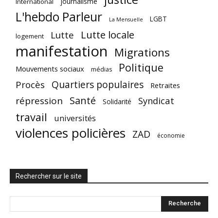
journalisme
International
L'hebdo Parleur
LGBT
La Mensuelle
Lutte locale
Lutte
logement
manifestation
Migrations
Politique
Mouvements sociaux
médias
Quartiers populaires
Procès
Retraites
Santé
répression
Syndicat
Solidarité
travail
universités
violences policières
ZAD
économie
Rechercher sur le site