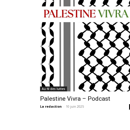
Au fil des luttes
Palestine Vivra – Podcast
La redaction
-
10 juin 2025