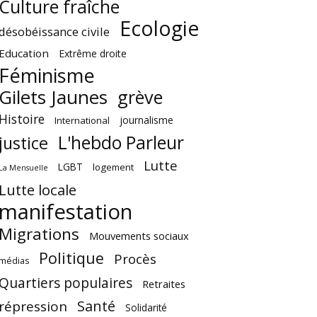
Culture fraîche
Ecologie
désobéissance civile
Education
Extrême droite
Féminisme
Gilets Jaunes
grève
Histoire
journalisme
International
L'hebdo Parleur
justice
Lutte
LGBT
logement
La Mensuelle
Lutte locale
manifestation
Migrations
Mouvements sociaux
Politique
Procès
médias
Quartiers populaires
Retraites
Santé
répression
Solidarité