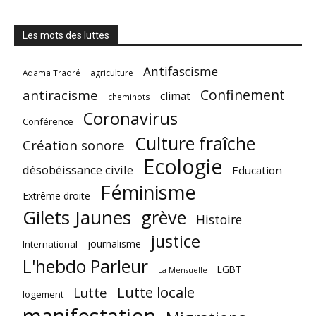
Les mots des luttes
Antifascisme
Adama Traoré
agriculture
Confinement
antiracisme
climat
cheminots
Coronavirus
Conférence
Culture fraîche
Création sonore
Ecologie
désobéissance civile
Education
Féminisme
Extrême droite
Gilets Jaunes
grève
Histoire
justice
journalisme
International
L'hebdo Parleur
LGBT
La Mensuelle
Lutte locale
Lutte
logement