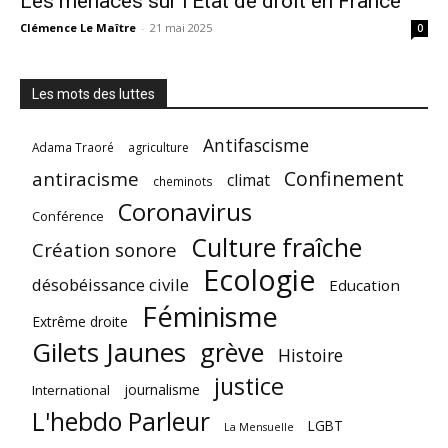
Les menaces sur l’État de droit en France
Clémence Le Maître
-
21 mai 2025
0
Les mots des luttes
Antifascisme
Adama Traoré
agriculture
Confinement
antiracisme
climat
cheminots
Coronavirus
Conférence
Culture fraîche
Création sonore
Ecologie
désobéissance civile
Education
Féminisme
Extrême droite
Gilets Jaunes
grève
Histoire
justice
journalisme
International
L'hebdo Parleur
LGBT
La Mensuelle