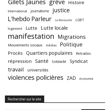
Gilets Jaunes
grève
Histoire
justice
journalisme
International
L'hebdo Parleur
LGBT
La Mensuelle
Lutte locale
Lutte
logement
manifestation
Migrations
Politique
Mouvements sociaux
médias
Quartiers populaires
Procès
Retraites
Santé
répression
Syndicat
Solidarité
travail
universités
violences policières
ZAD
économie
Rechercher sur le site