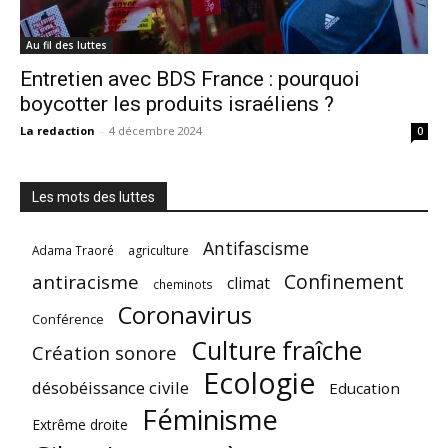
Au fil des luttes
Entretien avec BDS France : pourquoi
boycotter les produits israéliens ?
La redaction
-
4 décembre 2024
0
Les mots des luttes
Antifascisme
Adama Traoré
agriculture
Confinement
antiracisme
climat
cheminots
Coronavirus
Conférence
Culture fraîche
Création sonore
Ecologie
désobéissance civile
Education
Féminisme
Extrême droite