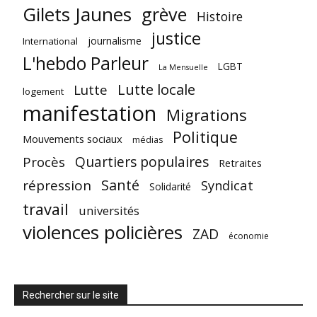
Gilets Jaunes
grève
Histoire
justice
journalisme
International
L'hebdo Parleur
LGBT
La Mensuelle
Lutte locale
Lutte
logement
manifestation
Migrations
Politique
Mouvements sociaux
médias
Quartiers populaires
Procès
Retraites
Santé
répression
Syndicat
Solidarité
travail
universités
violences policières
ZAD
économie
Rechercher sur le site