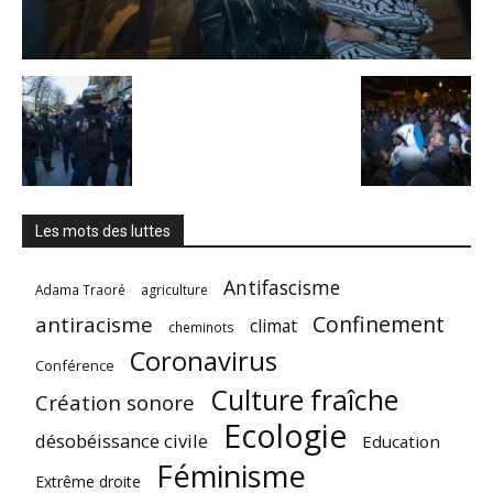
Les mots des luttes
Antifascisme
Adama Traoré
agriculture
Confinement
antiracisme
climat
cheminots
Coronavirus
Conférence
Culture fraîche
Création sonore
Ecologie
désobéissance civile
Education
Féminisme
Extrême droite