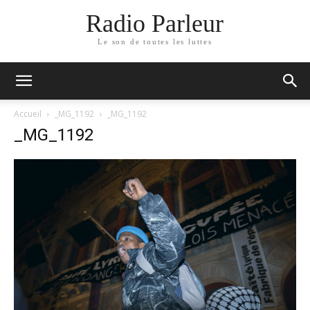
Radio Parleur
Le son de toutes les luttes
Accueil
_MG_1192
_MG_1192
_MG_1192