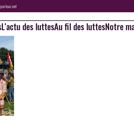
parleur.net
s
L’actu des luttes
Au fil des luttes
Notre ma