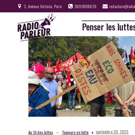
3, Avenue Victoria, Paris
0699608426
redaction@radio
Penser les lutte
–
septembre 20, 2023
Au fil des luttes
Toujours en lutte