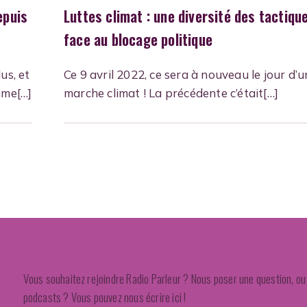
epuis
Luttes climat : une diversité des tactiqu
face au blocage politique
us, et
Ce 9 avril 2022, ce sera à nouveau le jour d’
mme[…]
marche climat ! La précédente c’était[…]
Vous souhaitez rejoindre Radio Parleur ? Nous poser une question, ou 
podcasts ? Vous pouvez nous écrire ici !