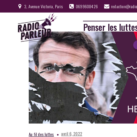
3, Avenue Victoria, Paris
0699608426
redaction@radio
Penser les lutte
avril 6, 2022
Au fil des luttes