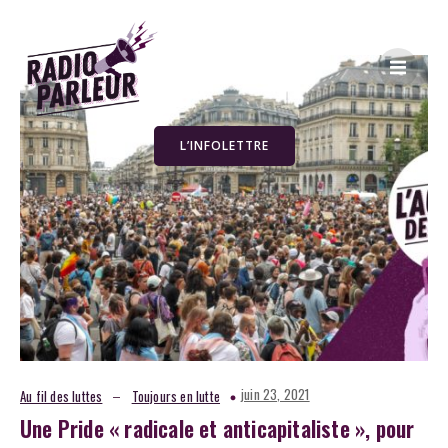
L’INFOLETTRE
–
juin 23, 2021
Au fil des luttes
Toujours en lutte
Une Pride « radicale et anticapitaliste », pour