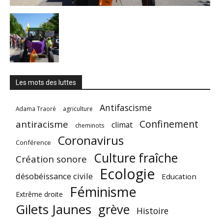
Les mots des luttes
Antifascisme
Adama Traoré
agriculture
Confinement
antiracisme
climat
cheminots
Coronavirus
Conférence
Culture fraîche
Création sonore
Ecologie
désobéissance civile
Education
Féminisme
Extrême droite
Gilets Jaunes
grève
Histoire