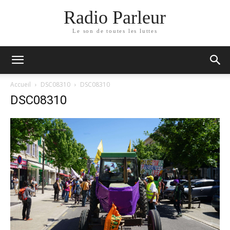
Radio Parleur
Le son de toutes les luttes
Accueil
DSC08310
DSC08310
DSC08310