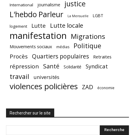
justice
journalisme
International
L'hebdo Parleur
LGBT
La Mensuelle
Lutte locale
Lutte
logement
manifestation
Migrations
Politique
Mouvements sociaux
médias
Quartiers populaires
Procès
Retraites
Santé
répression
Syndicat
Solidarité
travail
universités
violences policières
ZAD
économie
Rechercher sur le site