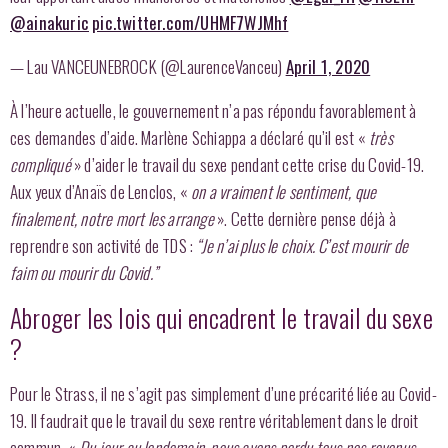
@ainakuric
pic.twitter.com/UHMF7WJMhf
— Lau VANCEUNEBROCK (@LaurenceVanceu)
April 1, 2020
À l’heure actuelle, le gouvernement n’a pas répondu favorablement à
ces demandes d’aide. Marlène Schiappa a déclaré qu’il est «
très
compliqué
» d’aider le travail du sexe pendant cette crise du Covid-19.
Aux yeux d’Anaïs de Lenclos, «
on a vraiment le sentiment, que
finalement, notre mort les arrange
». Cette dernière pense déjà à
reprendre son activité de TDS :
“Je n’ai plus le choix. C’est mourir de
faim ou mourir du Covid.”
Abroger les lois qui encadrent le travail du sexe
?
Pour le Strass, il ne s’agit pas simplement d’une précarité liée au Covid-
19. Il faudrait que le travail du sexe rentre véritablement dans le droit
commun. «
Du jour au lendemain, nous avons perdu tous nos revenus
,