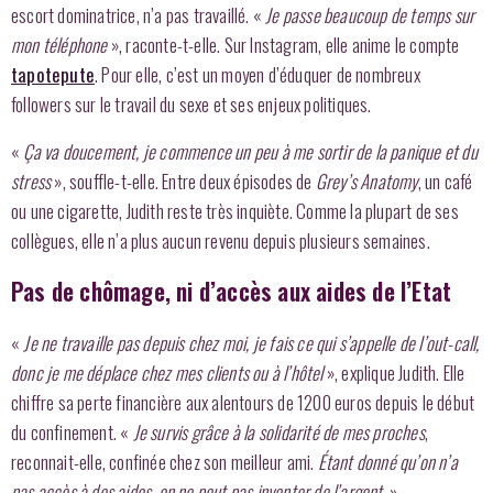
escort dominatrice, n’a pas travaillé. «
Je passe beaucoup de temps sur
mon téléphone
», raconte-t-elle. Sur Instagram, elle anime le compte
tapotepute
. Pour elle, c’est un moyen d’éduquer de nombreux
followers sur le travail du sexe et ses enjeux politiques.
«
Ça va doucement, je commence un peu à me sortir de la panique et du
stress
», souffle-t-elle. Entre deux épisodes de
Grey’s Anatomy
, un café
ou une cigarette, Judith reste très inquiète. Comme la plupart de ses
collègues, elle n’a plus aucun revenu depuis plusieurs semaines.
Pas de chômage, ni d’accès aux aides de l’Etat
«
Je ne travaille pas depuis chez moi, je fais ce qui s’appelle de l’out-call,
donc je me déplace chez mes clients ou à l’hôtel
», explique Judith. Elle
chiffre sa perte financière aux alentours de 1200 euros depuis le début
du confinement. «
Je survis grâce à la solidarité de mes proches
,
reconnait-elle, confinée chez son meilleur ami.
Étant donné qu’on n’a
pas accès à des aides, on ne peut pas inventer de l’argent.
»