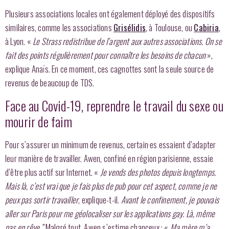
Plusieurs associations locales ont également déployé des dispositifs
similaires, comme les associations
Grisélidis
, à Toulouse, ou
Cabiria
,
à Lyon. «
Le Strass redistribue de l’argent aux autres associations. On se
fait des points régulièrement pour connaître les besoins de chacun
»,
explique Anaïs. En ce moment, ces cagnottes sont la seule source de
revenus de beaucoup de TDS.
Face au Covid-19, reprendre le travail du sexe ou
mourir de faim
Pour s’assurer un minimum de revenus, certain·es essaient d’adapter
leur manière de travailler. Awen, confiné en région parisienne, essaie
d’être plus actif sur Internet. «
Je vends des photos depuis longtemps.
Mais là, c’est vrai que je fais plus de pub pour cet aspect, comme je ne
peux pas sortir travailler
, explique-t-il.
Avant le confinement, je pouvais
aller sur Paris pour me géolocaliser sur les applications gay.
Là, même
pas en rêve.”
Malgré tout, Awen s’estime chanceux : «
Ma mère m’a