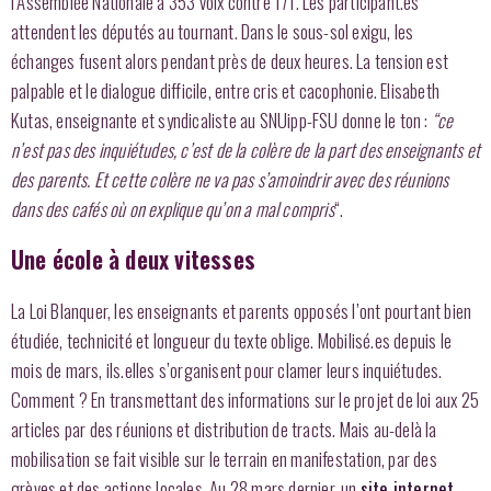
l’Assemblée Nationale à 353 voix contre 171. Les participant.es
attendent les députés au tournant. Dans le sous-sol exigu, les
échanges fusent alors pendant près de deux heures. La tension est
palpable et le dialogue difficile, entre cris et cacophonie. Elisabeth
Kutas, enseignante et syndicaliste au SNUipp-FSU donne le ton :
“ce
n’est pas des inquiétudes, c’est de la colère de la part des enseignants et
des parents. Et cette colère ne va pas s’amoindrir avec des réunions
dans des cafés où on explique qu’on a mal compris
“.
Une école à deux vitesses
La Loi Blanquer, les enseignants et parents opposés l’ont pourtant bien
étudiée, technicité et longueur du texte oblige. Mobilisé.es depuis le
mois de mars, ils.elles s’organisent pour clamer leurs inquiétudes.
Comment ? En transmettant des informations sur le projet de loi aux 25
articles par des réunions et distribution de tracts. Mais au-delà la
mobilisation se fait visible sur le terrain en manifestation, par des
grèves et des actions locales. Au 28 mars dernier, un
site internet