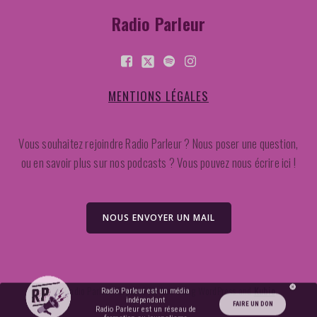
Radio Parleur
MENTIONS LÉGALES
Vous souhaitez rejoindre Radio Parleur ? Nous poser une question,
ou en savoir plus sur nos podcasts ? Vous pouvez nous écrire ici !
NOUS ENVOYER UN MAIL
2026 Radio Parleur. Created for free using WordPress and
Kubio
Radio Parleur est un média
indépendant
FAIRE UN DON
Radio Parleur est un réseau de