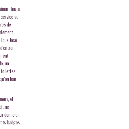
aînent toute
e service au
rres de
mplement
plique José
 d’entrer
nnent
le, un
 toilettes
qu’on leur
neux, et
 d’une
eur donne un
etits badges