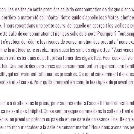
ation. Les visites de cette première salle de consommation de drogue s’ench
e derrière la maternité de l’hôpital. Notre guide s’appelle José Matos, chef d
 Il nous reçoit dans une petite cours, de laquelle on aperçoit les vieilles pie
s cette salle de consommation et non pas salle de shoot ! Pourquoi ? Tout si
bjet c’est bien de réduire les risques de consommation des produits,” nous ex
comme la métadone, le crack… mais aussi les simples cigarettes. “Vous venez
s pourront rester dans ce petit préau fumer des cigarettes. Pour ceux qui vie
ptoir. Une partie des personnes qui consomment ont un logement, une famil
itif, qui est vraiment fait pour les précaires. Ceux qui consomment dans les
aseptisé et sécurisé. Pour qu’ils prennent en compte les règles de prévention 
e à droite, sous le préau, pour se présenter à l’accueil. L’endroit est lumi
, ça ne sent pas l’hôpital. On se sent presque comme dans la salle d’attente
 Nous, on prend un prénom ou pseudo et une date de naissance. Ensuite on l
i leur tout pour accéder à la salle de consommation.” Nous nous avons nos p