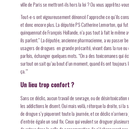
ville de Paris se mettront-ils hors la loi ? Ou vous apprêtez-vou
Tout-e-s ont vigoureusement dénoncé l’approche ce qu’ils co
et donc encore plus. La députée PS Catherine Lemorton, qui fut
quinquennat de François Hollande, n’a pas tout à fait le même av
ils parlent.” La députée, ancienne pharmacienne, a vu passer
usagers de drogues en grande précarité, vivant dans la rue ou
parfois, échanger quelques mots. “On a des toxicomanes qui échap
surtout on sait qu’au bout d’un moment, quand ils ont toujours 
ça.’”
Un lieu trop confort ?
Sans ce déclic, aucun travail de sevrage, ou de désintoxication 
les addictions le disent. Oui mais voilà, rétorque la droite, si 
de drogue s’y piqueront toute la journée, et ce déclic n’arriver
d’entrée égale un seul fix. Ceux qui veulent se droguer plusieur