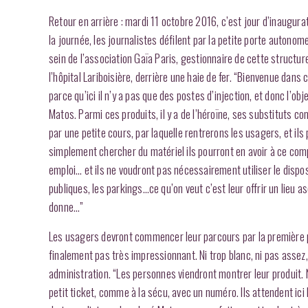
Retour en arrière : mardi 11 octobre 2016, c’est jour d’inaugur
la journée, les journalistes défilent par la petite porte autonom
sein de l’association Gaïa Paris, gestionnaire de cette structure.
l’hôpital Lariboisière, derrière une haie de fer. “Bienvenue dan
parce qu’ici il n’y a pas que des postes d’injection, et donc l’o
Matos. Parmi ces produits, il y a de l’héroïne, ses substituts 
par une petite cours, par laquelle rentrerons les usagers, et il
simplement chercher du matériel ils pourront en avoir à ce com
emploi… et ils ne voudront pas nécessairement utiliser le dispos
publiques, les parkings…ce qu’on veut c’est leur offrir un lieu 
donne…”
Les usagers devront commencer leur parcours par la première port
finalement pas très impressionnant. Ni trop blanc, ni pas assez
administration. “Les personnes viendront montrer leur produit.
petit ticket, comme à la sécu, avec un numéro. Ils attendent ic