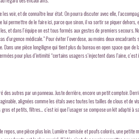
 au regard des encadrants.
e les voir, et de connaître leur état. On pourra discuter avec elle, l’accompa
permettre de le faire ici, parce que sinon, il va sortir se piquer dehors, e
ales, et dans l’équipe on est tous formés aux gestes de premiers secours. 
s cas d’urgence médicale.” Pour éviter l’overdose, au moins deux encadrants 
le. Dans une pièce longiligne qui tient plus du bureau en open space que de l
fermées pour plus d’intimité “certains usagers s’injectent dans l’aine, c’est
ré des autres par un panneau. Juste derrière, encore un petit comptoir. Derri
maginable, alignées comme les étals avec toutes les tailles de clous et de vi
gros et petits, filtres… c’est ici que l’usager se compose un kit adapté à s
e de repos, une pièce plus loin. Lumière tamisée et poufs colorés, une petite 