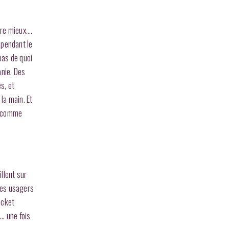
ore mieux….
 pendant le
pas de quoi
nie. Des
s, et
la main. Et
re comme
llent sur
 les usagers
icket
r… une fois