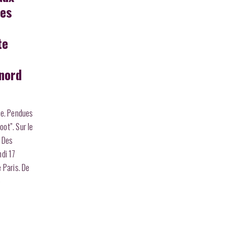
des
n
te
 nord
re. Pendues
oot”. Sur le
. Des
ndi 17
e Paris. De
e