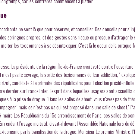
s longtemps, car les confrères commencent à piaffer.
gue
cadrants ne sont là que pour observer, et conseiller. Des conseils pour s’in
es seringues propres, et des gestes sans risque ou presque d’attraper le 
inciter les toxicomanes à se désintoxiquer. C’est là le coeur de la critique f
sse. La présidente de la région Île-de-France avait voté contre l’ouverture 
 n’est pas le sevrage, la sortie des toxicomanes de leur addiction, ” expliqua
izet, candidate à la primaire des républicains pour l’élection présidentielle
re dernier sur France Inter, l’esprit dans lequel les usagers sont accueillis d
es à la prise de drogue. “Dans les salles de shoot, vous n’avez pas de thé
ompagner,’ mais ce n’est pas ça qui est proposé dans une salle de shoot.” Pa
-maire Les Républicains du 15e arrondissement de Paris, ces salles de con
n rendant l’usage incitatif, disait-il devant l’Assemblée Nationale lors du dé
oxicomanie par la banalisation de la drogue. Monsieur Le premier Ministre, l’E