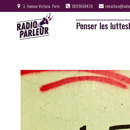
3, Avenue Victoria, Paris
0699608426
redaction@radio
Penser les luttes