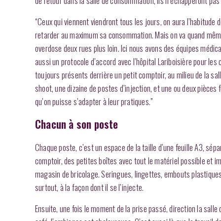
de retour dans la salle de consommation, ils n’échapperont pas
“Ceux qui viennent viendront tous les jours, on aura l’habitude d
retarder au maximum sa consommation. Mais on va quand même lui 
overdose deux rues plus loin. Ici nous avons des équipes médic
aussi un protocole d’accord avec l’hôpital Lariboisière pour le
toujours présents derrière un petit comptoir, au milieu de la sal
shoot, une dizaine de postes d’injection, et une ou deux pièces 
qu’on puisse s’adapter à leur pratiques.”
Chacun à son poste
Chaque poste, c’est un espace de la taille d’une feuille A3, sépa
comptoir, des petites boîtes avec tout le matériel possible et i
magasin de bricolage. Seringues, lingettes, embouts plastiques 
surtout, à la façon dont il se l’injecte.
Ensuite, une fois le moment de la prise passé, direction la sall