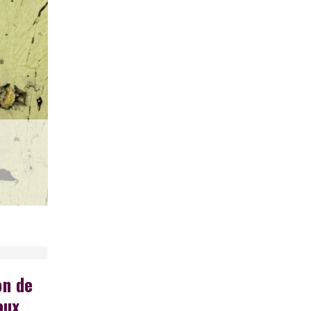
on de
aux