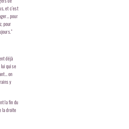
agers de
us, et c’est
anger… pour
z, pour
ujours.”
ent déjà
lui qui se
sant… on
rains y
t la fin du
 la droite