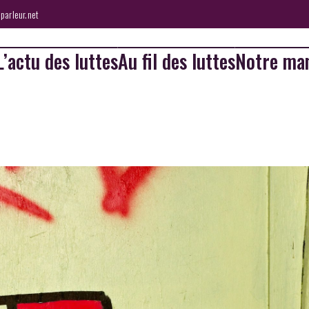
parleur.net
L’actu des luttes
Au fil des luttes
Notre man