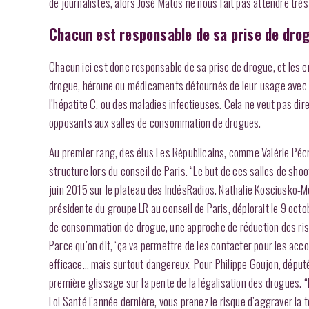
de journalistes, alors José Matos ne nous fait pas attendre trè
Chacun est responsable de sa prise de dro
Chacun ici est donc responsable de sa prise de drogue, et les en
drogue, héroïne ou médicaments détournés de leur usage avec d
l’hépatite C, ou des maladies infectieuses. Cela ne veut pas dire 
opposants aux salles de consommation de drogues.
Au premier rang, des élus Les Républicains, comme Valérie Pécre
structure lors du conseil de Paris. “Le but de ces salles de shoot
juin 2015 sur le plateau des IndésRadios. Nathalie Kosciusko-Mor
présidente du groupe LR au conseil de Paris, déplorait le 9 octob
de consommation de drogue, une approche de réduction des risqu
Parce qu’on dit, ‘ça va permettre de les contacter pour les acc
efficace… mais surtout dangereux. Pour Philippe Goujon, député
première glissage sur la pente de la légalisation des drogues. “E
Loi Santé l’année dernière, vous prenez le risque d’aggraver la t