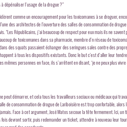
s à dépénaliser l’usage de la drogue ?”
nsidèrent comme un encouragement pour les toxicomanes à se droguer, enc
 l’une des architectes de l’ouverture des salles de consommation de drogue
is. “Les Républicains, j’ai beaucoup de respect pour eux mais ils ne savent 
 beaucoup de toxicomanes dans sa pharmacie, membre d’n réseau de toxicoma
 dans des squats passaient échanger des seringues sales contre des propre
pent à tous les dispositifs existants. Donc le but c’est d’aller leur tendre 
les mêmes personnes en face, ils s’arrêtent en disant, ‘je ne peux plus viv
ne peut démarrer, et cela tous les travailleurs sociaux ou médicaux qui travai
la salle de consommation de drogue de Lariboisière est trop confortable, alors
a jamais. Face à cet argument, José Matos secoue la tête fermement. Ici, un t
s fois devront sortir, puis redemander un ticket, attendre à nouveau leur tou