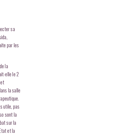
jecter sa
sida,
aite par les
de la
it-elle le 2
 et
ans la salle
rapeutique.
s utile, pas
so sont la
bat sur la
tat et la