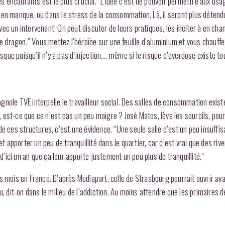
des encadrants est le plus crucial. “L’idée c’est de pouvoir permettre aux us
nt en manque, ou dans le stress de la consommation. Là, il seront plus détend
 avec un intervenant. On peut discuter de leurs pratiques, les inciter à en ch
le dragon.” Vous mettez l’héroïne sur une feuille d’aluminium et vous chauffe
isque puisqu’il n’y a pas d’injection…. même si le risque d’overdose existe to
pagnole TVE interpelle le travailleur social. Des salles de consommation exist
est-ce que ce n’est pas un peu maigre ? José Matos, lève les sourcils, pour 
de ces structures, c’est une évidence. “Une seule salle c’est un peu insuffi
t apporter un peu de tranquillité dans le quartier, car c’est vrai que des rive
 d’ici un an que ça leur apporte justement un peu plus de tranquillité.”
 mois en France. D’après Mediapart, celle de Strasbourg pourrait ouvrir avan
, dit-on dans le milieu de l’addiction. Au moins attendre que les primaires de