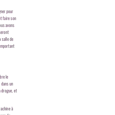
gner pour
t faire son
Nous avons
seront
a salle de
 important
ère le
s dans un
a drogue, et
machine à