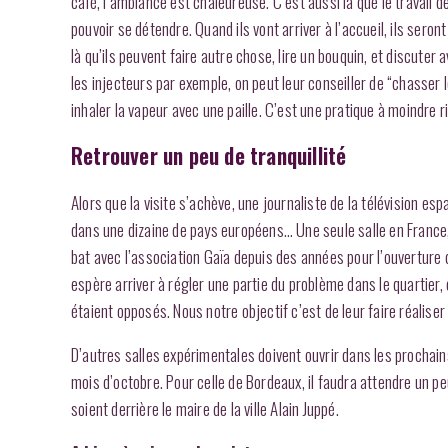
café, l’ambiance est chaleureuse. C’est aussi là que le travail 
pouvoir se détendre. Quand ils vont arriver à l’accueil, ils sero
là qu’ils peuvent faire autre chose, lire un bouquin, et discuter
les injecteurs par exemple, on peut leur conseiller de “chasser 
inhaler la vapeur avec une paille. C’est une pratique à moindre r
Retrouver un peu de tranquillité
Alors que la visite s’achève, une journaliste de la télévision es
dans une dizaine de pays européens… Une seule salle en France, 
bat avec l’association Gaïa depuis des années pour l’ouverture 
espère arriver à régler une partie du problème dans le quartier, e
étaient opposés. Nous notre objectif c’est de leur faire réaliser
D’autres salles expérimentales doivent ouvrir dans les prochains
mois d’octobre. Pour celle de Bordeaux, il faudra attendre un peu
soient derrière le maire de la ville Alain Juppé.