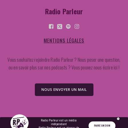
Radio Parleur
MENTIONS LÉGALES
Vous souhaitez rejoindre Radio Parleur ? Nous poser une question,
ou en savoir plus sur nos podcasts ? Vous pouvez nous écrire ici !
NOUS ENVOYER UN MAIL
2026 Radio Parleur. Created for free using WordPress and
Kubio
Radio Parleur est un média
indépendant
FAIRE UN DON
Radio Parleur est un réseau de