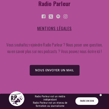
Radio Parleur
MENTIONS LÉGALES
Vous souhaitez rejoindre Radio Parleur ? Nous poser une question,
ou en savoir plus sur nos podcasts ? Vous pouvez nous écrire ici !
NOUS ENVOYER UN MAIL
2026 Radio Parleur. Created for free using WordPress and
Kubio
Radio Parleur est un média
indépendant
FAIRE UN DON
Radio Parleur est un réseau de
formation au journalisme