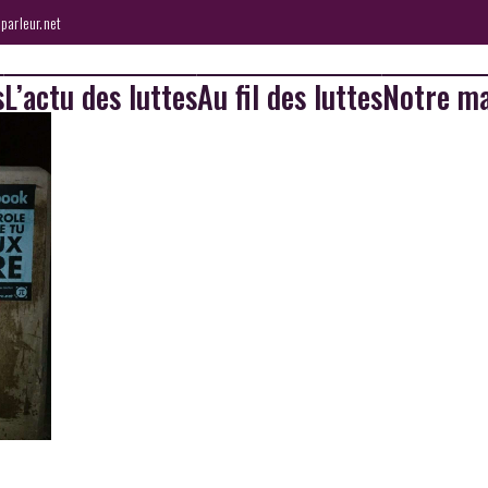
parleur.net
s
L’actu des luttes
Au fil des luttes
Notre ma