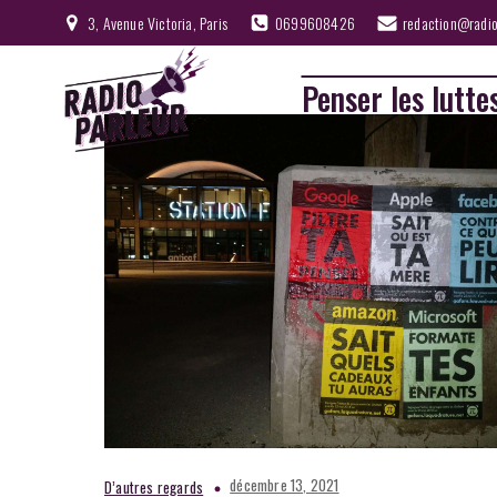
3, Avenue Victoria, Paris
0699608426
redaction@radio
Penser les lutte
décembre 13, 2021
D’autres regards