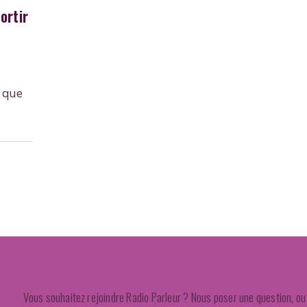
ortir
 que
Vous souhaitez rejoindre Radio Parleur ? Nous poser une question, ou 