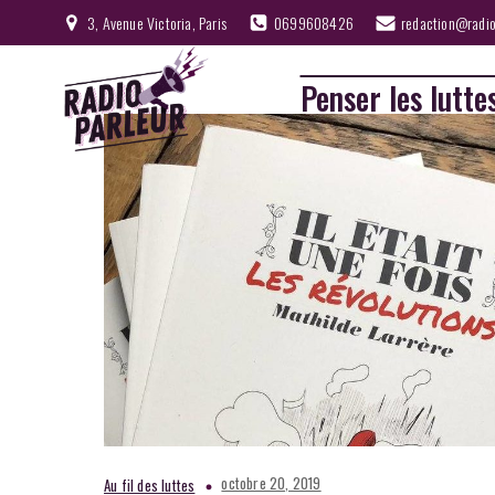
3, Avenue Victoria, Paris
0699608426
redaction@radio
Penser les lutte
octobre 20, 2019
Au fil des luttes