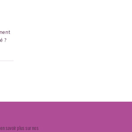
inent
é ?
en savoir plus sur nos