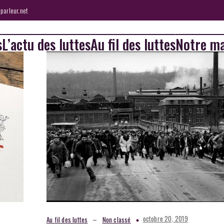
parleur.net
s
L’actu des luttes
Au fil des luttes
Notre ma
–
octobre 20, 2019
Au fil des luttes
Non classé