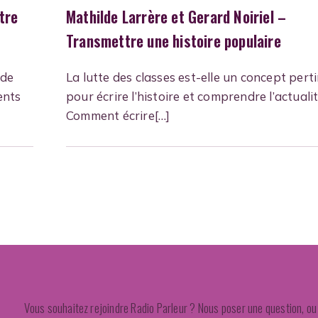
ntre
Mathilde Larrère et Gerard Noiriel –
Transmettre une histoire populaire
lde
La lutte des classes est-elle un concept pert
ents
pour écrire l’histoire et comprendre l’actualit
Comment écrire[…]
Vous souhaitez rejoindre Radio Parleur ? Nous poser une question, ou 