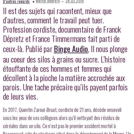
–
Martin Bodrero
28.02.2019
D’autres regards
Il est des sujets qui racontent, mieux que
d’autres, comment le travail peut tuer.
Profession cordiste, documentaire de Franck
Dépretz et France Timmermans fait parti de
ceux-là. Publié par
Binge Audio
, Il nous plonge
au coeur des silos à grains ou sucre. L’histoire
étouffante de ces hommes et femmes qui
décollent à la pioche la matière accrochée aux
parois. Une tache précaire qu’ils payent parfois
de leurs vies.
En 2017, Quentin Zaroui-Bruat, cordiste de 21 ans, décède enseveli
sous les yeux de ses collègues alors qu’il nettoyait des résidus de
céréales dans un silo. Ce n’est pas le premier accident mortel à
Bazancourt, site de stockage situé dans le département de la Marne. Un