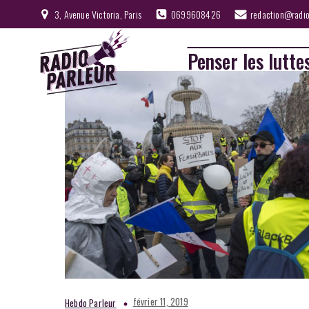
3, Avenue Victoria, Paris
0699608426
redaction@radio
Penser les lutte
février 11, 2019
Hebdo Parleur