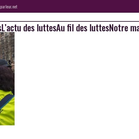
parleur.net
s
L’actu des luttes
Au fil des luttes
Notre ma