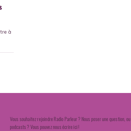
s
tre à
Vous souhaitez rejoindre Radio Parleur ? Nous poser une question, ou 
podcasts ? Vous pouvez nous écrire ici !