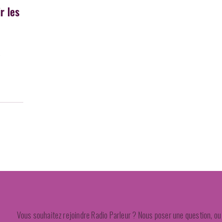
r les
s
s
Vous souhaitez rejoindre Radio Parleur ? Nous poser une question, ou 