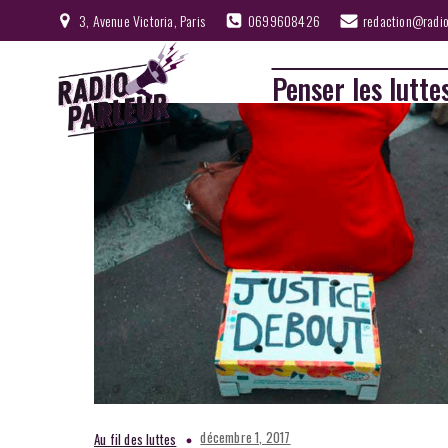
3, Avenue Victoria, Paris
0699608426
redaction@radio
Penser les lutte
décembre 1, 2017
Au fil des luttes