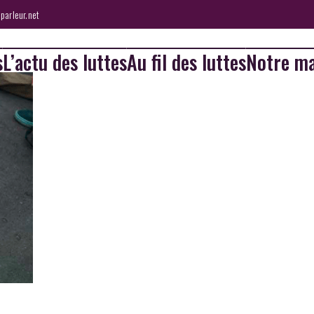
parleur.net
s
L’actu des luttes
Au fil des luttes
Notre ma