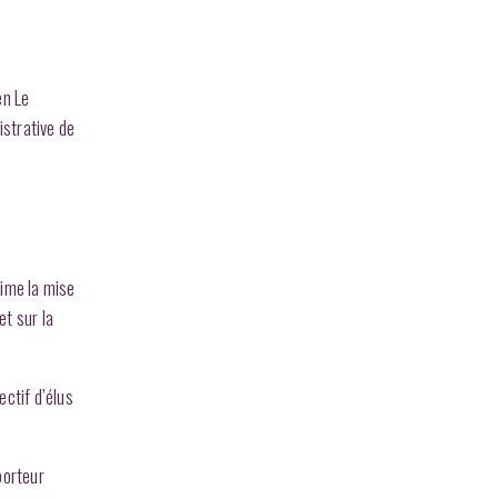
s
en Le
istrative de
time la mise
t sur la
ectif d’élus
porteur