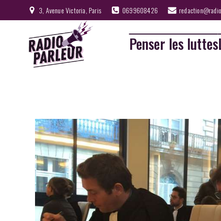
3, Avenue Victoria, Paris
0699608426
redaction@radio
Penser les luttes