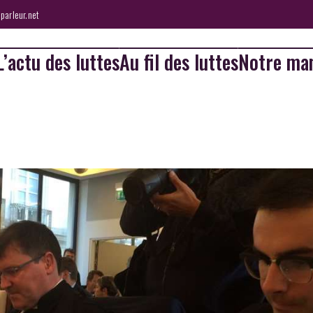
parleur.net
L’actu des luttes
Au fil des luttes
Notre man