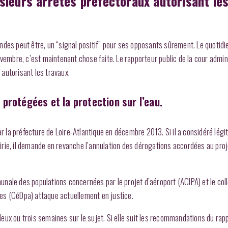
sieurs arrêtés préfectoraux autorisant le
ndes peut être, un “signal positif” pour ses opposants sûrement. Le quotidi
ovembre, c’est maintenant chose faite. Le rapporteur public de la cour admin
autorisant les travaux.
protégées et la protection sur l’eau.
ar la préfecture de Loire-Atlantique en décembre 2013. Si il a considéré légi
rie, il demande en revanche l’annulation des dérogations accordées au proje
ale des populations concernées par le projet d’aéroport (ACIPA) et le coll
es (CéDpa) attaque actuellement en justice.
eux ou trois semaines sur le sujet. Si elle suit les recommandations du rap