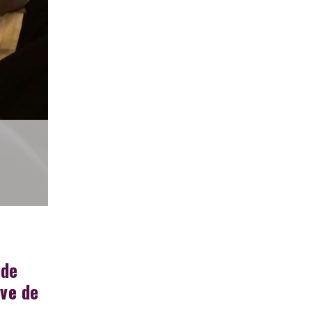
 de
ive de